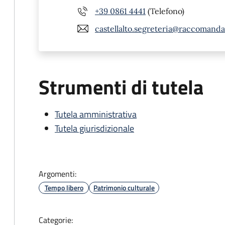
+39 0861 4441
(Telefono)
castellalto.segreteria@raccomandat
Strumenti di tutela
Tutela amministrativa
Tutela giurisdizionale
Argomenti:
Tempo libero
Patrimonio culturale
Categorie: