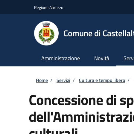
Salta al contenuto principale
Skip to footer content
Regione Abruzzo
Comune di Castellal
Amministrazione
Novità
Serv
Briciole di pane
Home
/
Servizi
/
Cultura e tempo libero
/
Concessione di sp
dell'Amministrazi
culturali