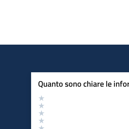
Quanto sono chiare le info
Valutazione
Valuta 5 stelle su 5
Valuta 4 stelle su 5
Valuta 3 stelle su 5
Valuta 2 stelle su 5
Valuta 1 stelle su 5