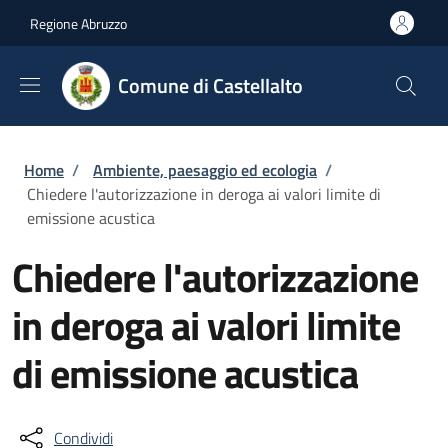
Salta al contenuto principale
Skip to footer content
Regione Abruzzo
Comune di Castellalto
Briciole di pane
Home
/
Ambiente, paesaggio ed ecologia
/
Chiedere l'autorizzazione in deroga ai valori limite di
emissione acustica
Chiedere l'autorizzazione
in deroga ai valori limite
di emissione acustica
Condividi