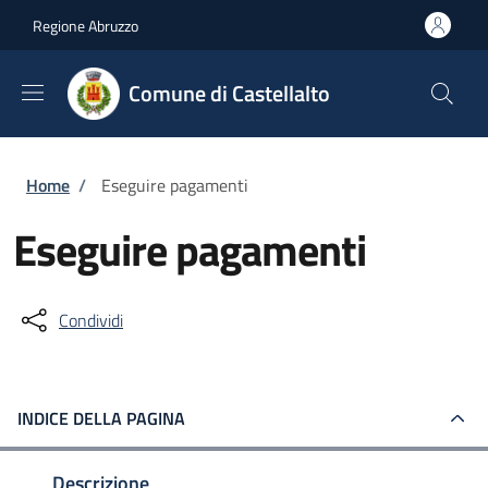
Salta al contenuto principale
Skip to footer content
Regione Abruzzo
Comune di Castellalto
Briciole di pane
Home
/
Eseguire pagamenti
Eseguire pagamenti
Condividi
INDICE DELLA PAGINA
Descrizione