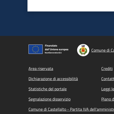
Comune di Ca
Footer menu
Area riservata
Crediti
Dichiarazione di accessibilità
Contatt
Statistiche del portale
Leggi l
Segnalazione disservizio
Piano d
Comune di Castellalto - Partita IVA dell'ammini