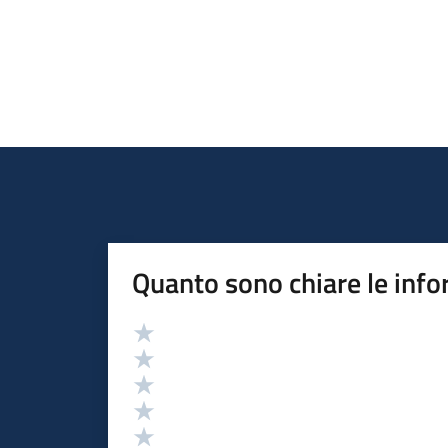
Quanto sono chiare le info
Valutazione
Valuta 5 stelle su 5
Valuta 4 stelle su 5
Valuta 3 stelle su 5
Valuta 2 stelle su 5
Valuta 1 stelle su 5