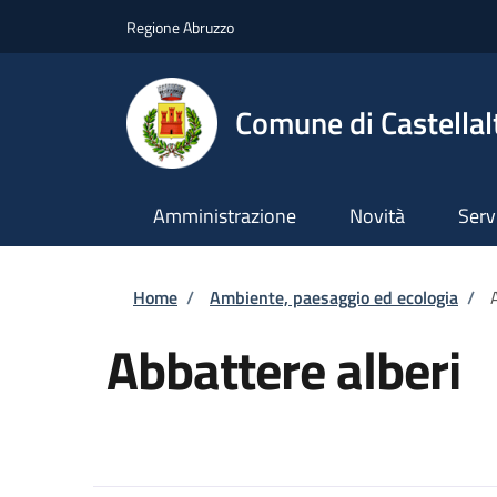
Salta al contenuto principale
Skip to footer content
Regione Abruzzo
Comune di Castellal
Amministrazione
Novità
Serv
Briciole di pane
Home
/
Ambiente, paesaggio ed ecologia
/
Abbattere alberi