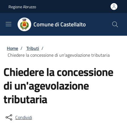
Salta al contenuto principale
Skip to footer content
Regione Abruzzo
Comune di Castellalto
Briciole di pane
Home
/
Tributi
/
Chiedere la concessione di un'agevolazione tributaria
Chiedere la concessione
di un'agevolazione
tributaria
Condividi