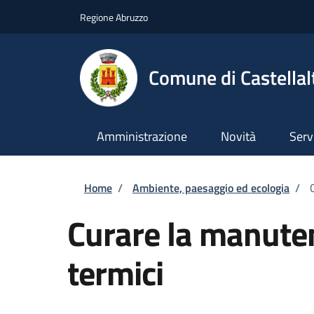
Salta al contenuto principale
Skip to footer content
Regione Abruzzo
Comune di Castellal
Amministrazione
Novità
Serv
Briciole di pane
Home
/
Ambiente, paesaggio ed ecologia
/
Curare la manuten
termici