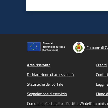
Comune di Ca
Footer menu
Area riservata
Crediti
Dichiarazione di accessibilità
Contatt
Statistiche del portale
Leggi l
Segnalazione disservizio
Piano d
Comune di Castellalto - Partita IVA dell'ammini