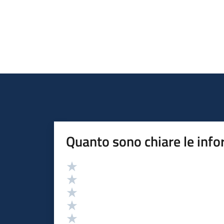
Quanto sono chiare le info
Valutazione
Valuta 5 stelle su 5
Valuta 4 stelle su 5
Valuta 3 stelle su 5
Valuta 2 stelle su 5
Valuta 1 stelle su 5