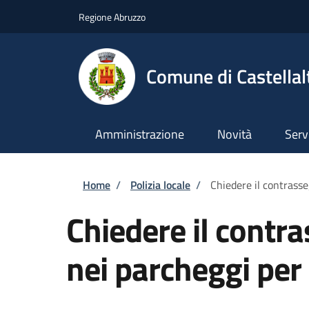
Salta al contenuto principale
Skip to footer content
Regione Abruzzo
Comune di Castellal
Amministrazione
Novità
Serv
Briciole di pane
Home
/
Polizia locale
/
Chiedere il contrasse
Chiedere il contr
nei parcheggi per 