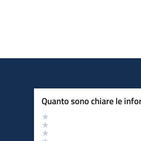
Quanto sono chiare le info
Valutazione
Valuta 5 stelle su 5
Valuta 4 stelle su 5
Valuta 3 stelle su 5
Valuta 2 stelle su 5