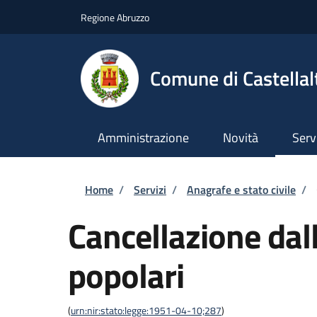
Salta al contenuto principale
Skip to footer content
Regione Abruzzo
Comune di Castellal
Amministrazione
Novità
Serv
Briciole di pane
Home
/
Servizi
/
Anagrafe e stato civile
/
Cancellazione dall
popolari
(
urn:nir:stato:legge:1951-04-10;287
)