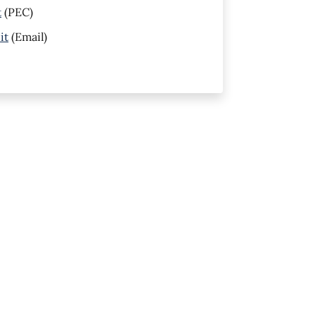
t
(PEC)
it
(Email)