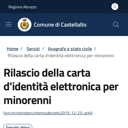
Salta al contenuto principale
Skip to footer content
Regione Abruzzo
Comune di Castellalto
Briciole di pane
Home
/
Servizi
/
Anagrafe e stato civile
/
Rilascio della carta d'identità elettronica per minorenni
Rilascio della carta
d'identità elettronica per
minorenni
(
urn:nir:ministero.interno:decreto:2015-12-23~art4
)
Servizio attivo