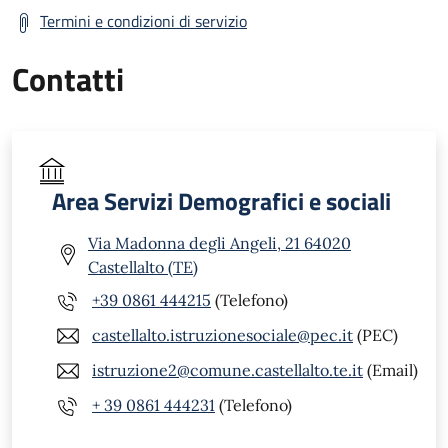
Termini e condizioni di servizio
Contatti
Area Servizi Demografici e sociali
Via Madonna degli Angeli, 21 64020
Castellalto (TE)
+39 0861 444215
(Telefono)
castellalto.istruzionesociale@pec.it
(PEC)
istruzione2@comune.castellalto.te.it
(Email)
+ 39 0861 444231
(Telefono)