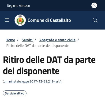
Salta al contenuto principale
Skip to footer content
Regione Abruzzo
Comune di Castellalto
Briciole di pane
Home
/
Servizi
/
Anagrafe e stato civile
/
Ritiro delle DAT da parte del disponente
Ritiro delle DAT da parte
del disponente
(
urn:nir:stato:legge:2017-12-22;219~art4
)
Servizio attivo