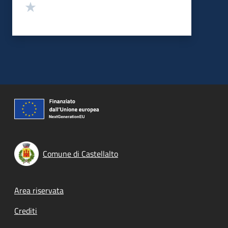
Valuta 1 stelle su 5
Comune di Castellalto
Footer menu
Area riservata
Crediti