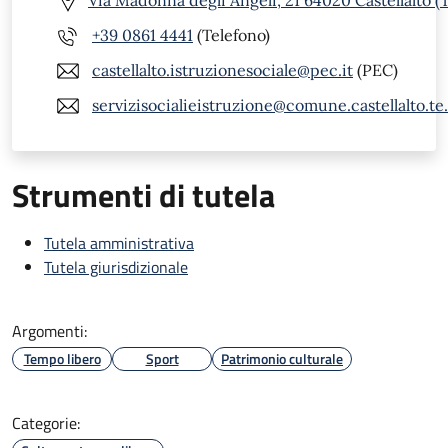
Via Madonna degli Angeli, 21 64020 Castellalto (
+39 0861 4441
(Telefono)
castellalto.istruzionesociale@pec.it
(PEC)
servizisocialieistruzione@comune.castellalto.te.
Strumenti di tutela
Tutela amministrativa
Tutela giurisdizionale
Argomenti:
Tempo libero
Sport
Patrimonio culturale
Categorie: