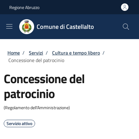
Salta al contenuto principale
Skip to footer content
Regione Abruzzo
Comune di Castellalto
Briciole di pane
Home
/
Servizi
/
Cultura e tempo libero
/
Concessione del patrocinio
Concessione del
patrocinio
(Regolamento dell'Amministrazione)
Servizio attivo