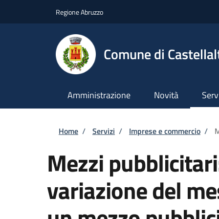
Salta al contenuto principale
Skip to footer content
Regione Abruzzo
Comune di Castellal
Amministrazione
Novità
Serv
Briciole di pane
Home
/
Servizi
/
Imprese e commercio
/
M
Mezzi pubblicitar
variazione del m
un mezzo pubblici