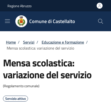
Salta al contenuto principale
Skip to footer content
Regione Abruzzo
Comune di Castellalto
Briciole di pane
Home
/
Servizi
/
Educazione e formazione
/
Mensa scolastica: variazione del servizio
Mensa scolastica:
variazione del servizio
(Regolamento comunale)
Servizio attivo