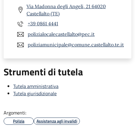
Via Madonna degli Angeli, 21 64020
Castellalto (TE)
+39 0861 4441
polizialocalecastellalto@pec.it
poliziamunicipale@comune.castellalto.te.it
Strumenti di tutela
Tutela amministrativa
Tutela giurisdizionale
Argomenti:
Polizia
Assistenza agli invalidi