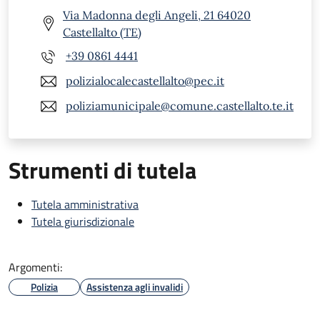
Via Madonna degli Angeli, 21 64020
Castellalto (TE)
+39 0861 4441
polizialocalecastellalto@pec.it
poliziamunicipale@comune.castellalto.te.it
Strumenti di tutela
Tutela amministrativa
Tutela giurisdizionale
Argomenti:
Polizia
Assistenza agli invalidi