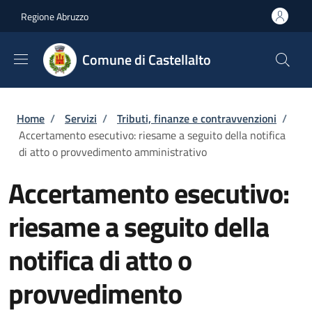
Salta al contenuto principale
Skip to footer content
Regione Abruzzo
Comune di Castellalto
Briciole di pane
Home
/
Servizi
/
Tributi, finanze e contravvenzioni
/
Accertamento esecutivo: riesame a seguito della notifica
di atto o provvedimento amministrativo
Accertamento esecutivo:
riesame a seguito della
notifica di atto o
provvedimento