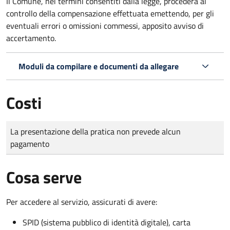
Il Comune, nei termini consentiti dalla legge, procederà al
controllo della compensazione effettuata emettendo, per gli
eventuali errori o omissioni commessi, apposito avviso di
accertamento.
Moduli da compilare e documenti da allegare
Costi
Tipo di pagamento
Importo
La presentazione della pratica non prevede alcun
pagamento
Cosa serve
Per accedere al servizio, assicurati di avere:
SPID (sistema pubblico di identità digitale), carta