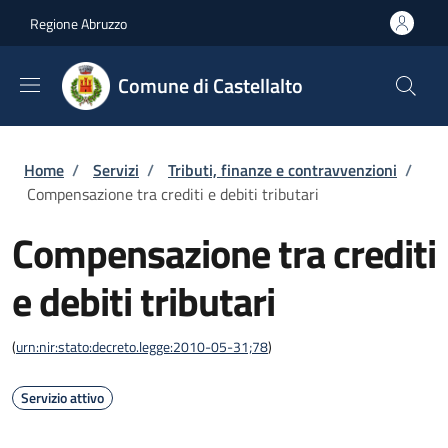
Salta al contenuto principale
Skip to footer content
Regione Abruzzo
Comune di Castellalto
Briciole di pane
Home
/
Servizi
/
Tributi, finanze e contravvenzioni
/
Compensazione tra crediti e debiti tributari
Compensazione tra crediti
e debiti tributari
(
urn:nir:stato:decreto.legge:2010-05-31;78
)
Servizio attivo