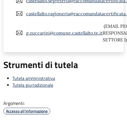
castellalto.segreteria@raccomandatacertificata.
castellalto.ragioneria@raccomandatacertificata.
(EMAIL PE
g.zuccarini@comune.castellalto.te.it
RESPONSAB
SETTORE I)
Strumenti di tutela
Tutela amministrativa
Tutela giurisdizionale
Argomenti:
Accesso all'informazione