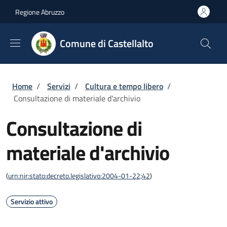
Salta al contenuto principale
Skip to footer content
Regione Abruzzo
Comune di Castellalto
Briciole di pane
Home
/
Servizi
/
Cultura e tempo libero
/
Consultazione di materiale d'archivio
Consultazione di
materiale d'archivio
(
urn:nir:stato:decreto.legislativo:2004-01-22;42
)
Servizio attivo