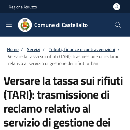
Salta al contenuto principale
Skip to footer content
Regione Abruzzo
Comune di Castellalto
Briciole di pane
Home
/
Servizi
/
Tributi, finanze e contravvenzioni
/
Versare la tassa sui rifiuti (TARI): trasmissione di reclamo
relativo al servizio di gestione dei rifiuti urbani
Versare la tassa sui rifiuti
(TARI): trasmissione di
reclamo relativo al
servizio di gestione dei