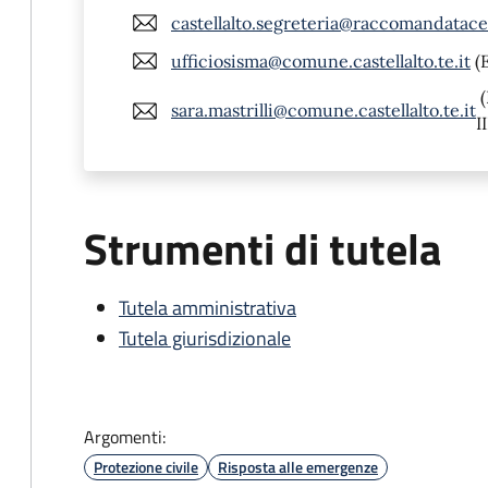
castellalto.segreteria@raccomandatacert
ufficiosisma@comune.castellalto.te.it
(
(
sara.mastrilli@comune.castellalto.te.it
II
Strumenti di tutela
Tutela amministrativa
Tutela giurisdizionale
Argomenti:
Protezione civile
Risposta alle emergenze