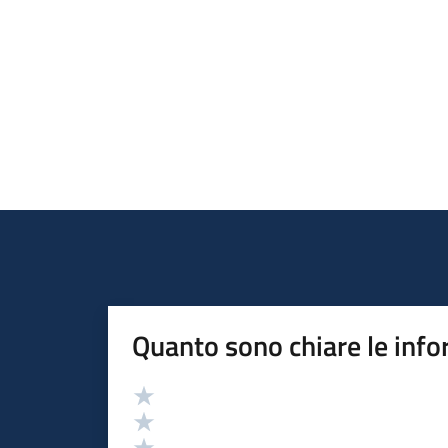
Quanto sono chiare le info
Valutazione
Valuta 5 stelle su 5
Valuta 4 stelle su 5
Valuta 3 stelle su 5