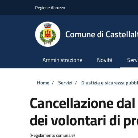
Salta al contenuto principale
Skip to footer content
Regione Abruzzo
Comune di Castellal
Amministrazione
Novità
Serv
Briciole di pane
Home
/
Servizi
/
Giustizia e sicurezza pubbl
Cancellazione da
dei volontari di pr
(Regolamento comunale)